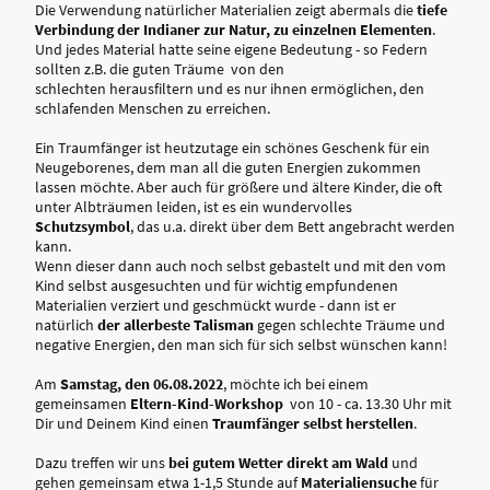
Die Verwendung natürlicher Materialien zeigt abermals die
tiefe
Verbindung der Indianer zur Natur, zu einzelnen Elementen
.
Und jedes Material hatte seine eigene Bedeutung - so Federn
sollten z.B. die guten Träume von den
schlechten herausfiltern und es nur ihnen ermöglichen, den
schlafenden Menschen zu erreichen.
Ein Traumfänger ist heutzutage ein schönes Geschenk für ein
Neugeborenes, dem man all die guten Energien zukommen
lassen möchte. Aber auch für größere und ältere Kinder, die oft
unter Albträumen leiden, ist es ein wundervolles
Schutzsymbol
, das u.a. direkt über dem Bett angebracht werden
kann.
Wenn dieser dann auch noch selbst gebastelt und mit den vom
Kind selbst ausgesuchten und für wichtig empfundenen
Materialien verziert und geschmückt wurde - dann ist er
natürlich
der allerbeste Talisman
gegen schlechte Träume und
negative Energien, den man sich für sich selbst wünschen kann!
Am
Samstag, den 06.08.2022
, möchte ich bei einem
gemeinsamen
Eltern-Kind-Workshop
von 10 - ca. 13.30 Uhr mit
Dir und Deinem Kind einen
Traumfänger selbst herstellen
.
Dazu treffen wir uns
bei gutem Wetter direkt am Wald
und
gehen gemeinsam etwa 1-1,5 Stunde auf
Materialiensuche
für