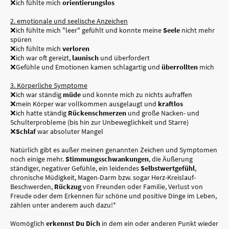
❌ich fühlte mich
orientierungslos
2. emotionale und seelische Anzeichen
❌ich fühlte mich "leer" gefühlt und konnte meine
Seele
nicht mehr
spüren
❌ich fühlte mich
verloren
❌ich war oft gereizt,
launisch
und überfordert
❌Gefühle und Emotionen kamen schlagartig und
überrollten
mich
3. Körperliche Symptome
❌ich war ständig
müde
und konnte mich zu nichts aufraffen
❌mein Körper war vollkommen ausgelaugt und
kraftlos
❌ich hatte ständig
Rückenschmerzen
und große Nacken- und
Schulterprobleme (bis hin zur Unbeweglichkeit und Starre)
❌
Schlaf
war absoluter Mangel
Natürlich gibt es außer meinen genannten Zeichen und Symptomen
noch einige mehr.
Stimmungsschwankungen
, die Äußerung
ständiger, negativer Gefühle, ein leidendes
Selbstwertgefühl
,
chronische Müdigkeit, Magen-Darm bzw. sogar Herz-Kreislauf-
Beschwerden,
Rückzug
von Freunden oder Familie, Verlust von
Freude oder dem Erkennen für schöne und positive Dinge im Leben,
zählen unter anderem auch dazu!*
Womöglich
erkennst Du Dich
in dem ein oder anderen Punkt wieder