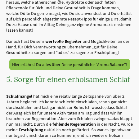
heraus, welche ätherischen Öle, Hydrolate oder auch fetten
Pflanzenöle für Dich und Deine Gesundheit in Frage kommen,
welche Düfte Du gerne magst, wie Du sie anwendest und Du erhältst
auf Dich persönlich abgestimmte Rezept-Tipps für einige DIYs, damit
Du zu Hause und im Alltag Deine ganz eigene Aromapraxis enstehen
lassen kannst!
Danach hast Du sehr
wertvolle Begleiter
und Möglichkeiten an der
Hand, für Dich Verantwortung zu übernehmen, gut für Deine
Gesundheit zu sorgen und "adios" zu sagen zur Erschöpfung!
Hier erfährst Du alles über Deine persönliche "AromaBalance"!
5. Sorge für einen erholsamen Schlaf
Schlafmangel
hat mich eine relativ lange Zeitspanne von über 2
Jahren begleitet. Ich konnte schlecht einschlafen, schon gar nicht
durchschlafen und fast gar nicht zur Ruhe. Ich wusste, dass Schlaf
der Ausgleich ist für unsere Aktivitäten am Tag und dass wir ihn
brauchen zur Regeneration. Aber zum Schlafen zwingen....das klappt
nun mal nicht. Durch die
fehlende Regeneration
in der Nacht, wurde
meine
Erschöpfung
natürlich noch gefördert. So war es irgendwann
nur logisch, mich darum zu kümmern, endlich wieder erholsam