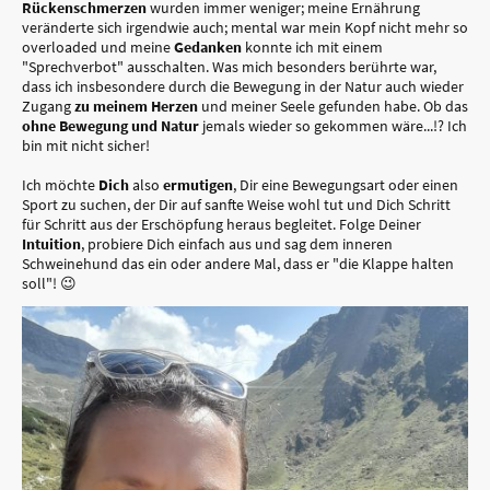
Rückenschmerzen
wurden immer weniger; meine Ernährung
veränderte sich irgendwie auch; mental war mein Kopf nicht mehr so
overloaded und meine
Gedanken
konnte ich mit einem
"Sprechverbot" ausschalten. Was mich besonders berührte war,
dass ich insbesondere durch die Bewegung in der Natur auch wieder
Zugang
zu meinem Herzen
und meiner Seele gefunden habe. Ob das
ohne Bewegung und Natur
jemals wieder so gekommen wäre...!? Ich
bin mit nicht sicher!
Ich möchte
Dich
also
ermutigen
, Dir eine Bewegungsart oder einen
Sport zu suchen, der Dir auf sanfte Weise wohl tut und Dich Schritt
für Schritt aus der Erschöpfung heraus begleitet. Folge Deiner
Intuition
, probiere Dich einfach aus und sag dem inneren
Schweinehund das ein oder andere Mal, dass er "die Klappe halten
soll"! 😉