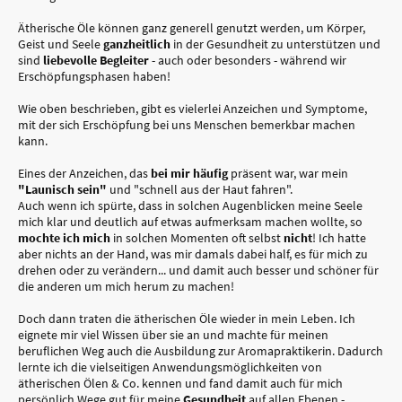
Ätherische Öle können ganz generell genutzt werden, um Körper,
Geist und Seele
ganzheitlich
in der Gesundheit zu unterstützen und
sind
liebevolle Begleiter
- auch oder besonders - während wir
Erschöpfungsphasen haben!
Wie oben beschrieben, gibt es vielerlei Anzeichen und Symptome,
mit der sich Erschöpfung bei uns Menschen bemerkbar machen
kann.
Eines der Anzeichen, das
bei mir häufig
präsent war, war mein
"Launisch sein"
und "schnell aus der Haut fahren".
Auch wenn ich spürte, dass in solchen Augenblicken meine Seele
mich klar und deutlich auf etwas aufmerksam machen wollte, so
mochte ich mich
in solchen Momenten oft selbst
nicht
! Ich hatte
aber nichts an der Hand, was mir damals dabei half, es für mich zu
drehen oder zu verändern... und damit auch besser und schöner für
die anderen um mich herum zu machen!
Doch dann traten die ätherischen Öle wieder in mein Leben. Ich
eignete mir viel Wissen über sie an und machte für meinen
beruflichen Weg auch die Ausbildung zur Aromapraktikerin. Dadurch
lernte ich die vielseitigen Anwendungsmöglichkeiten von
ätherischen Ölen & Co. kennen und fand damit auch für mich
persönlich Wege gut für meine
Gesundheit
auf allen Ebenen -