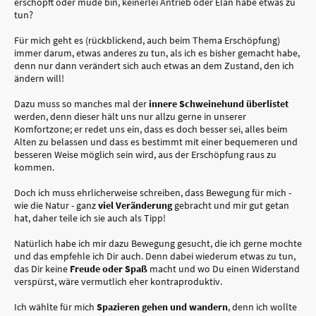
erschöpft oder müde bin, keinerlei Antrieb oder Elan habe etwas zu
tun?
Für mich geht es (rückblickend, auch beim Thema Erschöpfung)
immer darum, etwas anderes zu tun, als ich es bisher gemacht habe,
denn nur dann verändert sich auch etwas an dem Zustand, den ich
ändern will!
Dazu muss so manches mal der
innere Schweinehund überlistet
werden, denn dieser hält uns nur allzu gerne in unserer
Komfortzone; er redet uns ein, dass es doch besser sei, alles beim
Alten zu belassen und dass es bestimmt mit einer bequemeren und
besseren Weise möglich sein wird, aus der Erschöpfung raus zu
kommen.
Doch ich muss ehrlicherweise schreiben, dass Bewegung für mich -
wie die Natur - ganz
viel Veränderung
gebracht und mir gut getan
hat, daher teile ich sie auch als Tipp!
Natürlich habe ich mir dazu Bewegung gesucht, die ich gerne mochte
und das empfehle ich Dir auch. Denn dabei wiederum etwas zu tun,
das Dir keine
Freude oder Spaß
macht und wo Du einen Widerstand
verspürst, wäre vermutlich eher kontraproduktiv.
Ich wählte für mich
Spazieren gehen und wandern
, denn ich wollte