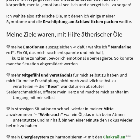
körperlich, mental, emotional-seelisch und energetisch - zu sorgen!
Ich wählte also ätherische Öle, mit denen ich einige meiner
Symptome und die
Erschöpfung am Schlawittchen packen
wollte.
Meine Ziele waren, mit Hilfe ätherischer Öle
💚meine
Emotionen
auszugleichen -> dafür wählte ich
"Mandarine
rot"
. Ein Öl, das mich rasch entspannte und mir half,
kurz inne zuhalten, bevor ich emotional überreagierte. So konnte
manche Situation abgemildert werden.
💚mehr
Mitgefühl und Verständnis
für mich selbst zu haben und
mich für meine Erschöpfung nicht noch zusätzlich selbst zu
verurteilen -> die
"Rose"
war dafür ein absoluter
Seelenschmeichler, öffnete mein Herz und machte mich sanfter im
Umgang mit mir selbst
💚in stressigen Situationen schnell wieder in meiner
Mitte
anzukommen ->
"Weihrauch"
war ein Öl, das mich beim Atmen
unterstützte und mir half, binnen einer Minute den Fokus wieder
bei mir zu haben
💚mein
Energiesystem
zu harmonisieren -> mit den
Chakraölen
***