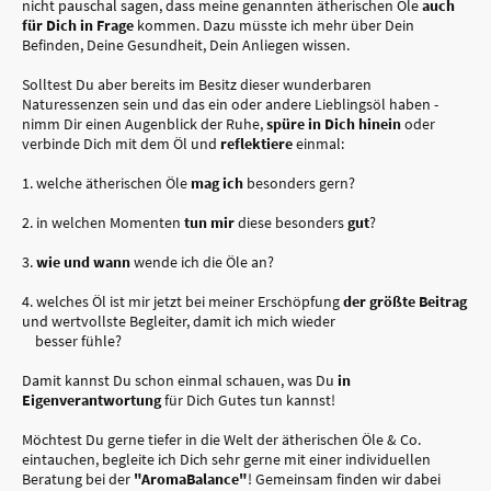
nicht pauschal sagen, dass meine genannten ätherischen Öle
auch
für Dich in Frage
kommen. Dazu müsste ich mehr über Dein
Befinden, Deine Gesundheit, Dein Anliegen wissen.
Solltest Du aber bereits im Besitz dieser wunderbaren
Naturessenzen sein und das ein oder andere Lieblingsöl haben -
nimm Dir einen Augenblick der Ruhe,
spüre in Dich hinein
oder
verbinde Dich mit dem Öl und
reflektiere
einmal:
1. welche ätherischen Öle
mag ich
besonders gern?
2. in welchen Momenten
tun mir
diese besonders
gut
?
3.
wie und wann
wende ich die Öle an?
4. welches Öl ist mir jetzt bei meiner Erschöpfung
der größte Beitrag
und wertvollste Begleiter, damit ich mich wieder
besser fühle?
Damit kannst Du schon einmal schauen, was Du
in
Eigenverantwortung
für Dich Gutes tun kannst!
Möchtest Du gerne tiefer in die Welt der ätherischen Öle & Co.
eintauchen, begleite ich Dich sehr gerne mit einer individuellen
Beratung bei der
"AromaBalance"
! Gemeinsam finden wir dabei