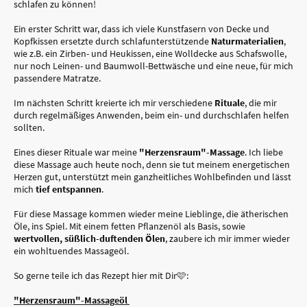
schlafen zu können!
Ein erster Schritt war, dass ich viele Kunstfasern von Decke und
Kopfkissen ersetzte durch schlafunterstützende
Naturmaterialien
,
wie z.B. ein Zirben- und Heukissen, eine Wolldecke aus Schafswolle,
nur noch Leinen- und Baumwoll-Bettwäsche und eine neue, für mich
passendere Matratze.
Im nächsten Schritt kreierte ich mir verschiedene
Rituale
, die mir
durch regelmäßiges Anwenden, beim ein- und durchschlafen helfen
sollten.
Eines dieser Rituale war meine
"Herzensraum"-Massage
. Ich liebe
diese Massage auch heute noch, denn sie tut meinem energetischen
Herzen gut, unterstützt mein ganzheitliches Wohlbefinden und lässt
mich
tief entspannen
.
Für diese Massage kommen wieder meine Lieblinge, die ätherischen
Öle, ins Spiel. Mit einem fetten Pflanzenöl als Basis, sowie
wertvollen, süßlich-duftenden Ölen
, zaubere ich mir immer wieder
ein wohltuendes Massageöl.
So gerne teile ich das Rezept hier mit Dir🩷:
"Herzensraum"-Massageöl