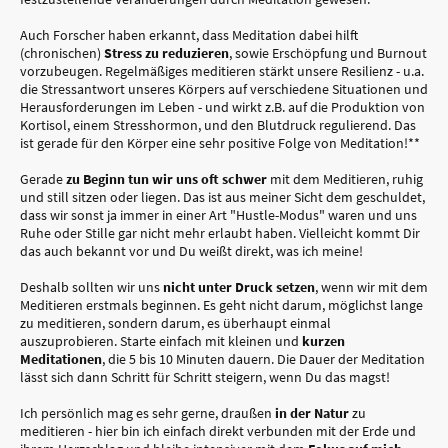
Auch Forscher haben erkannt, dass Meditation dabei hilft
(chronischen)
Stress zu reduzieren
, sowie Erschöpfung und Burnout
vorzubeugen. Regelmäßiges meditieren stärkt unsere Resilienz - u.a.
die Stressantwort unseres Körpers auf verschiedene Situationen und
Herausforderungen im Leben - und wirkt z.B. auf die Produktion von
Kortisol, einem Stresshormon, und den Blutdruck regulierend. Das
ist gerade für den Körper eine sehr positive Folge von Meditation!**
Gerade
zu Beginn tun wir uns oft schwer
mit dem Meditieren, ruhig
und still sitzen oder liegen. Das ist aus meiner Sicht dem geschuldet,
dass wir sonst ja immer in einer Art "Hustle-Modus" waren und uns
Ruhe oder Stille gar nicht mehr erlaubt haben. Vielleicht kommt Dir
das auch bekannt vor und Du weißt direkt, was ich meine!
Deshalb sollten wir uns
nicht unter Druck setzen
, wenn wir mit dem
Meditieren erstmals beginnen. Es geht nicht darum, möglichst lange
zu meditieren, sondern darum, es überhaupt einmal
auszuprobieren. Starte einfach mit kleinen und
kurzen
Meditationen
, die 5 bis 10 Minuten dauern. Die Dauer der Meditation
lässt sich dann Schritt für Schritt steigern, wenn Du das magst!
Ich persönlich mag es sehr gerne, draußen
in der Natur
zu
meditieren - hier bin ich einfach direkt verbunden mit der Erde und