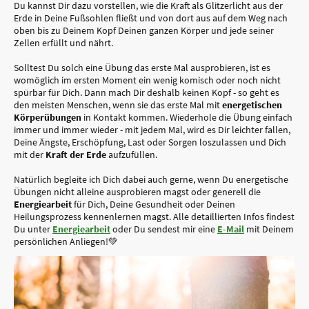
Du kannst Dir dazu vorstellen, wie die Kraft als Glitzerlicht aus der
Erde in Deine Fußsohlen fließt und von dort aus auf dem Weg nach
oben bis zu Deinem Kopf Deinen ganzen Körper und jede seiner
Zellen erfüllt und nährt.
Solltest Du solch eine Übung das erste Mal ausprobieren, ist es
womöglich im ersten Moment ein wenig komisch oder noch nicht
spürbar für Dich. Dann mach Dir deshalb keinen Kopf - so geht es
den meisten Menschen, wenn sie das erste Mal mit
energetischen
Körperübungen
in Kontakt kommen. Wiederhole die Übung einfach
immer und immer wieder - mit jedem Mal, wird es Dir leichter fallen,
Deine Ängste, Erschöpfung, Last oder Sorgen loszulassen und Dich
mit der
Kraft der Erde
aufzufüllen.
Natürlich begleite ich Dich dabei auch gerne, wenn Du energetische
Übungen nicht alleine ausprobieren magst oder generell die
Energiearbeit
für Dich, Deine Gesundheit oder Deinen
Heilungsprozess kennenlernen magst. Alle detaillierten Infos findest
Du unter
Energiearbeit
oder Du sendest mir eine
E-Mail
mit Deinem
persönlichen Anliegen!💚