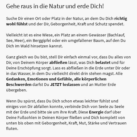
Gehe raus in die Natur und erde Dich!
Suche Dir einen Ort oder Platz in der Natur, an dem Du Dich
richtig
wohl fühlst
und der Dir, Geborgenheit, Kraft und Schutz spendet.
Vielleicht ist es eine Wiese, ein Platz an einem Gewässer (Bachlauf,
See, Meer), ein Berggipfel oder ein umgefallener Baum, auf den Du
Dich im Wald hinsetzen kannst.
Ganz gleich wo Du bist, stell Dir einfach einmal vor, dass Du alles von
Dir, von Deinem Körper
abfließen
lässt, was Dich
belastet
und für
Deine Erschöpfung sorgt. Lass es abfließen in die Erde unter Dir oder
in das Wasser, in dem Du vielleicht direkt drin stehen magst. Alle
Gedanken, Emotionen und Gefühle, alle körperlichen
Beschwerden
darfst Du
JETZT loslassen
und an Mutter Erde
übergeben.
Wenn Du spürst, dass Du Dich schon etwas leichter fühlst und
einiges von Dir abfallen konnte, verbinde Dich von Seele zu Seele
mit der Erde und bitte sie um ihre Kraft. Diese
Energie
darf über
Deine Fußsohlen in Deinen Körper fließen und Dich komplett von
unten bis oben mit Geborgenheit, Kraft, Mut, Stärke und Vertrauen
fluten.