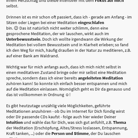
ihrem Herzschlag und bleibe intensiver mit dem
Fokus auf mich
selbst.
Drinnen ist es mir schon oft passiert, dass ich - gerade am Anfang - im
Sitzen oder Liegen bei einer Meditation
eingeschlafen
bin. 😉 Das ist natürlich nicht weiter schlimm, denn eine
gesprochene Meditation, der wir lauschen, wirkt auch im
Unterbewusstsein
. Doch ich wollte irgendwann die Wirkung der
Meditation bei vollem Bewusstsein und in Klarheit erleben; so fand
ich den Weg für mich, häufig draußen in der Natur zu meditieren, z.B.
auf einer Bank am Waldrand.
Wichtig war für mich anfangs auch, dass ich mich nicht selbst in
einen meditativen Zustand bringe oder mir selbst eine Meditation
spreche, sondern dass ich einer bereits
angeleiteten Meditation
zuhören kann! So konnte ich einfach besser entspannen und mich
auf die Meditation einlassen. Womöglich geht es Dir da genauso und
das ist vollkommen in Ordnung ☺️!
Es gibt heutzutage unzählig viele Möglichkeiten, geführte
Meditationen anzuhören - ob Du im Internet für Dich fündig wirst
oder Dir passende CDs kaufst - folge auch hier wieder Deiner
Intuition
und wähle das für Dich, was sich gut anfühlt, z.B.
Thema
der Meditation (Erschöpfung, Altes/Stress loslassen, Entspannung,
Kraft tanken, ...) oder die
Person und Stimme
, der Du lauschen