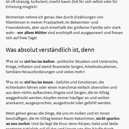
ist oft stressig, turbulent, macht kaum Zeit für sich selbst oder für
Erholung möglich!
Momentan nehme ich genau dies durch Erzählungen von
Klientinnen in meiner Praxisarbeit, im Bekannten- und
Freundeskreis, aber auch innerhalb der größeren Familie sehr stark
wahr -
vor allem Mütter
sind erschöpft und ausgepowert und freuen
sich auf freie Tage!
Was absolut verständlich ist, denn
💚es ist so
viel los im Außen
- politische Situation und Umbrüche,
Kriege, Inflation und damit finanzielle Sorgen, Arbeitssituationen,
familiäre Herausforderungen und vieles mehr!
💚es ist so
viel los im Innen
- Gefühle und Emotionen, die
Achterbahn fahren oder einen manchmal einfach überrollen und
aus dem nichts auftauchen; Ängste und Sorgen, die im Alltag
weggedrückt werden, klopfen immer häufiger an und wollen
anerkannt, ausgesprochen, ausgedrückt oder gefühlt werden.
Meist gehen genau die Dinge, die uns im Außen und im Innen
beschäftigen, die im Alltag keinen Raum bekommen,
nicht spurlos
an uns vorbei
. Und da liegt die Krux: denn Körper, Geist und Seele
reagieren natürlich auf all das und lassen uns dies häufig durch