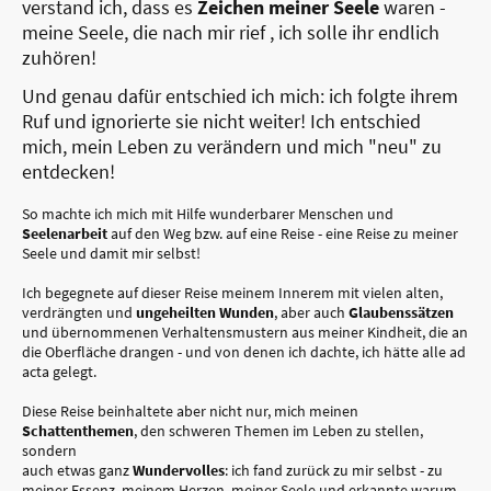
verstand ich, dass es
Zeichen meiner Seele
waren -
meine Seele, die nach mir rief , ich solle ihr endlich
zuhören!
Und genau dafür entschied ich mich: ich folgte ihrem
Ruf und ignorierte sie nicht weiter! Ich entschied
mich, mein Leben zu verändern und mich "neu" zu
entdecken!
So machte ich mich mit Hilfe wunderbarer Menschen und
Seelenarbeit
auf den Weg bzw. auf eine Reise - eine Reise zu meiner
Seele und damit mir selbst!
Ich begegnete auf dieser Reise meinem Innerem mit vielen alten,
verdrängten und
ungeheilten Wunden
, aber auch
Glaubenssätzen
und übernommenen Verhaltensmustern aus meiner Kindheit, die an
die Oberfläche drangen - und von denen ich dachte, ich hätte alle ad
acta gelegt.
Diese Reise beinhaltete aber nicht nur, mich meinen
Schattenthemen
, den schweren Themen im Leben zu stellen,
sondern
auch etwas ganz
Wundervolles
: ich fand zurück zu mir selbst - zu
meiner Essenz, meinem Herzen, meiner Seele und erkannte warum