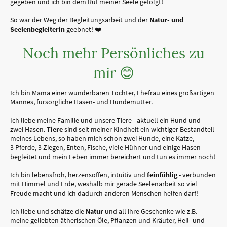
gegeben und ich bin dem Ruf meiner Seele gefolgt!
So war der Weg der Begleitungsarbeit und der
Natur- und
Seelenbegleiterin
geebnet! ❤️
Noch mehr Persönliches zu
mir 😊
Ich bin Mama einer wunderbaren Tochter, Ehefrau eines großartigen
Mannes, fürsorgliche Hasen- und Hundemutter.
Ich liebe
meine Familie und unsere Tiere - aktuell ein Hund und
zwei Hasen.
Tiere
sind seit meiner Kindheit ein wichtiger Bestandteil
meines Lebens, so haben mich schon zwei Hunde, eine Katze,
3 Pferde, 3 Ziegen, Enten, Fische, viele Hühner und einige Hasen
begleitet und mein Leben immer bereichert und tun es immer noch!
Ich bin lebensfroh, herzensoffen, intuitiv und
feinfühlig
- verbunden
mit Himmel und Erde, weshalb mir gerade Seelenarbeit so viel
Freude macht und ich dadurch anderen Menschen helfen darf!
Ich liebe und schätze die
Natur
und all ihre Geschenke wie z.B.
meine geliebten ätherischen Öle, Pflanzen und Kräuter, Heil- und