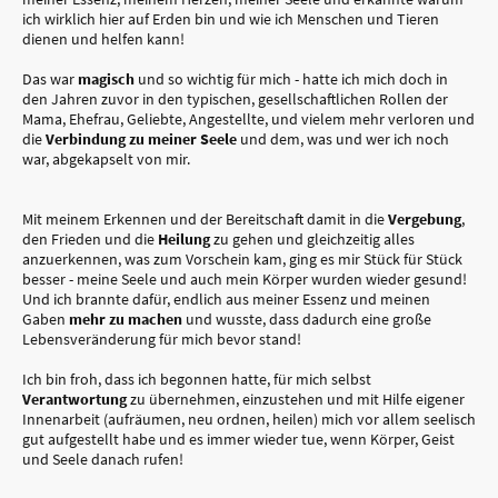
ich wirklich hier auf Erden bin und wie ich Menschen und Tieren
dienen und helfen kann!
Das war
magisch
und so wichtig für mich - hatte ich mich doch in
den Jahren zuvor in den typischen, gesellschaftlichen Rollen der
Mama, Ehefrau, Geliebte, Angestellte, und vielem mehr verloren und
die
Verbindung zu meiner Seele
und dem, was und wer ich noch
war, abgekapselt von mir.
Mit meinem Erkennen und der Bereitschaft damit in die
Vergebung
,
den Frieden und die
Heilung
zu gehen und gleichzeitig alles
anzuerkennen, was zum Vorschein kam, ging es mir Stück für Stück
besser - meine Seele und auch mein Körper wurden wieder gesund!
Und ich brannte dafür, endlich aus meiner Essenz und meinen
Gaben
mehr zu machen
und wusste, dass dadurch eine große
Lebensveränderung für mich bevor stand!
Ich bin froh, dass ich begonnen hatte, für mich selbst
Verantwortung
zu übernehmen, einzustehen und mit Hilfe eigener
Innenarbeit
(aufräumen, neu ordnen, heilen) mich vor allem seelisch
gut aufgestellt habe und es immer wieder tue, wenn Körper, Geist
und Seele danach rufen!