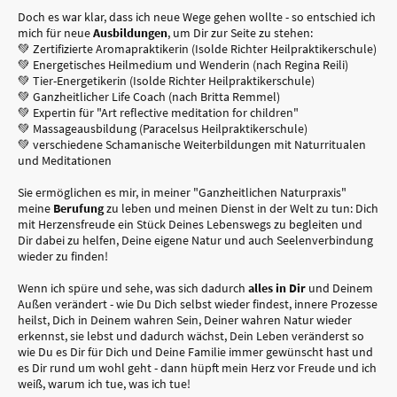
Doch es war klar, dass ich neue Wege gehen wollte - so entschied ich
mich für neue
Ausbildungen
, um Dir zur Seite zu stehen:
💚 Zertifizierte Aromapraktikerin (Isolde Richter Heilpraktikerschule)
💚 Energetisches Heilmedium und Wenderin (nach Regina Reili)
💚 Tier-Energetikerin (Isolde Richter Heilpraktikerschule)
💚 Ganzheitlicher Life Coach (nach Britta Remmel)
💚 Expertin für "Art reflective meditation for children"
💚 Massageausbildung (Paracelsus Heilpraktikerschule)
💚 verschiedene Schamanische Weiterbildungen mit Naturritualen
und Meditationen
Sie ermöglichen es mir, in meiner "Ganzheitlichen Naturpraxis"
meine
Berufung
zu leben und meinen Dienst in der Welt zu tun: Dich
mit Herzensfreude ein Stück Deines Lebenswegs zu begleiten und
Dir dabei zu helfen, Deine eigene Natur und auch Seelenverbindung
wieder zu finden!
Wenn ich spüre und sehe, was sich dadurch
alles in Dir
und Deinem
Außen verändert - wie Du Dich selbst wieder findest, innere Prozesse
heilst, Dich in Deinem wahren Sein, Deiner wahren Natur wieder
erkennst, sie lebst und dadurch wächst, Dein Leben veränderst so
wie Du es Dir für Dich und Deine Familie immer gewünscht hast und
es Dir rund um wohl geht - dann hüpft mein Herz vor Freude und ich
weiß, warum ich tue, was ich tue!