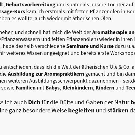
t, Geburtsvorbereitung
und später als unsere Tochter auf 
ssage-Kurs
kam ich erstmals mit fetten Pflanzenölen in B
eben es wollte, auch wieder mit ätherischen Ölen!
hehen und schnell hat mich die Welt der
Aromatherapie un
/Pflanzenwässern und fetten Pflanzenölen) wieder in ihren
, habe deshalb verschiedene
Seminare und Kurse
dazu u.a.
mir weiteres Wissen angeeignet und bereits erste Workshops
 entschieden, dass ich die Welt der ätherischen Öle & Co. au
 die
Ausbildung zur Aromapraktikern
gemacht und bin dami
nen weiteren Ausbildungsschwerpunkt dazunehmen - seitde
, sowie
Familien
mit
Babys, Kleinkindern, Kindern
und
Teen
ss ich auch
Dich
für die Düfte und Gaben der Natur
b
 eine ganz besondere Weise
begleiten
und
stärken
da