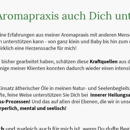
Aromapraxis auch Dich unt
ne Erfahrungen aus meiner Aromapraxis mit anderen Mensch
 unterstützen kann - von ganz klein und Baby bis hin zum
irklich eine Herzenssache
für mich!
n bisher gearbeitet haben, schätzen diese
Kraftquellen
aus d
 Einige meiner Klienten konnten dadurch wieder einen inten
Einsatz ätherischer Öle in meinen Natur- und Seelenbegleit
te, feine Weise unterstützen Sie Dich bei
innerer Heilungsa
ss-Prozessen!
Und das auf allen drei Ebenen, die wir in u
perlich, mental und seelisch!
ich
und zugleich auch für mich ist, wenn Du dufte Begl