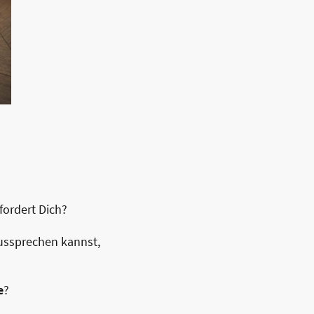
fordert Dich?
aussprechen kannst,
e
?