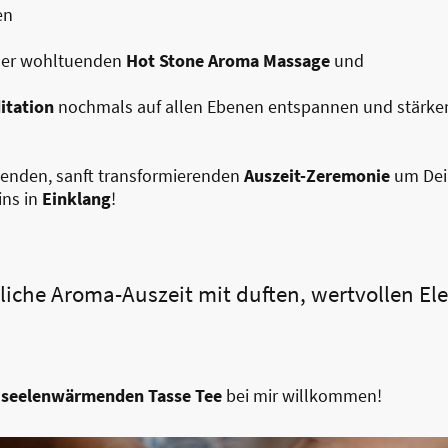
en
ner wohltuenden
Hot Stone Aroma Massage
und
itation
nochmals auf allen Ebenen entspannen und stärke
uenden, sanft transformierenden
Auszeit-Zeremonie
um Dein
ins in
Einklang
!
tliche Aroma-Auszeit mit duften, wertvollen 
r
seelenwärmenden Tasse Tee
bei mir willkommen!