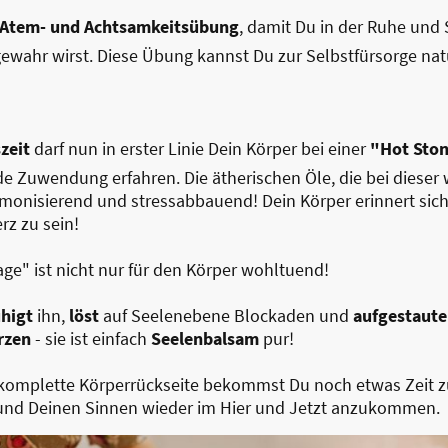
Atem- und Achtsamkeitsübung
, damit Du in der Ruhe und S
ewahr wirst. Diese Übung kannst Du zur Selbstfürsorge natü
zeit
darf nun in erster Linie Dein Körper bei einer
"Hot Sto
 Zuwendung erfahren. Die ätherischen Öle, die bei dies
onisierend und stressabbauend! Dein Körper erinnert sich, 
z zu sein!
e" ist nicht nur für den Körper wohltuend!
uhigt
ihn,
löst
auf Seelenebene Blockaden und
aufgestaut
rzen
- sie ist einfach
Seelenbalsam
pur!
 komplette Körperrückseite bekommst Du noch etwas Zeit
und Deinen Sinnen wieder im Hier und Jetzt anzukommen.