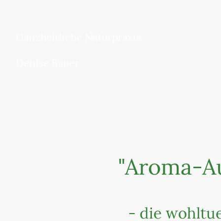
Ganzheitliche Naturpraxis
Denise Bauer
"Aroma-Au
- die wohltu