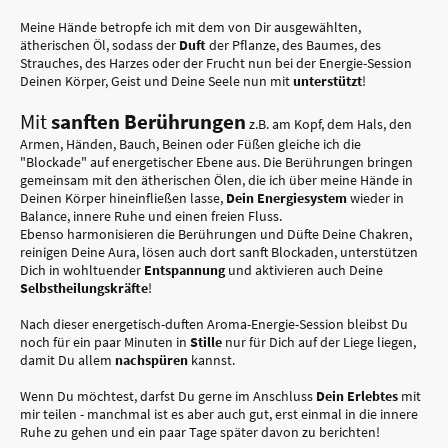
Meine Hände betropfe ich mit dem von Dir ausgewählten,
ätherischen Öl, sodass der
Duft
der Pflanze, des Baumes, des
Strauches, des Harzes oder der Frucht nun bei der Energie-Session
Deinen Körper, Geist und Deine Seele nun mit
unterstützt
!
Mit
sanften Berührungen
z.B. am Kopf, dem Hals, den
Armen, Händen, Bauch, Beinen oder Füßen gleiche ich die
"Blockade" auf energetischer Ebene aus. Die Berührungen bringen
gemeinsam mit den ätherischen Ölen, die ich über meine Hände in
Deinen Körper hineinfließen lasse,
Dein Energiesystem
wieder in
Balance, innere Ruhe und einen freien Fluss.
Ebenso harmonisieren die Berührungen und Düfte Deine Chakren,
reinigen Deine Aura, lösen auch dort sanft Blockaden, unterstützen
Dich in wohltuender
Entspannung
und aktivieren auch Deine
Selbstheilungskräfte
!
Nach dieser energetisch-duften Aroma-Energie-Session bleibst Du
noch für ein paar Minuten in
Stille
nur für Dich auf der Liege liegen,
damit Du allem
nachspüren
kannst.
Wenn Du möchtest, darfst Du gerne im Anschluss
Dein Erlebtes
mit
mir teilen - manchmal ist es aber auch gut, erst einmal in die innere
Ruhe zu gehen und ein paar Tage später davon zu berichten!