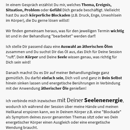
In einem Gespräch erzählst Du mir, welches
Thema, Ereignis,
Situation, Problem
oder
Gefühl
Dich gerade beschäftigt. Vielleicht
hast Du auch
körperliche
Blockaden
(z.B. Druck, Enge, Unwohlsein
im Körper), die Du gerne lösen willst!
Wir finden gemeinsam heraus, was für den jeweiligen Termin
wichtig
ist und in der Behandlung "bearbeitet" werden darf!
Ich stelle Dir passend dazu eine
Auswahl an ätherischen Ölen
zusammen und Du suchst Dir das Öl aus, das Dich für Deine Session
"ruft". Dein
Körper
und Deine
Seele
wissen genau, was richtig für
Dich sein wird!
Danach machst Du es Dir auf meiner Behandlungsliege ganz
gemütlich. Du darfst
einfach sein
, Dich voll und ganz in
Dein Selbst
hinein sinken lassen und energetische Berührungen in Verbindung
mit der Anwendung
ätherischer Öle
genießen!
mit Deiner
Seelenenergie
Ich verbinde mich inzwischen
,
wodurch ich während der Session über meine Hände und meinen
Heilkanal erspüren kann, wo in Deinem Körper z.B. eine "Blockade"
als Symptom deines zuvor genannten Themas sitzt oder wo Dein
energetischer Körper einen Ausgleich oder eine energetische
Wendung braucht.