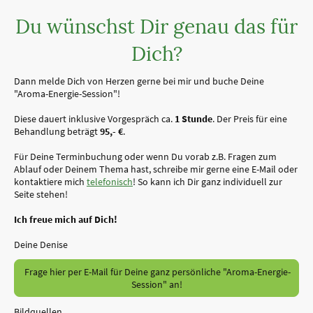
Du wünschst Dir genau das für
Dich?
Dann melde Dich von Herzen gerne bei mir und buche Deine
"Aroma-Energie-Session"!
Diese dauert inklusive Vorgespräch ca.
1 Stunde
. Der Preis für eine
Behandlung beträgt
95,- €
.
Für Deine Terminbuchung oder wenn Du vorab z.B. Fragen zum
Ablauf oder Deinem Thema hast, schreibe mir gerne eine E-Mail oder
kontaktiere mich
telefonisch
! So kann ich Dir ganz individuell zur
Seite stehen!
Ich freue mich auf Dich!
Deine Denise
Frage hier per E-Mail für Deine ganz persönliche "Aroma-Energie-
Session" an!
Bildquellen