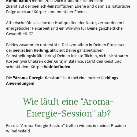
Kombination
hierbei zusätzlich kraftvolle Helfer sind:
zuerst auf der seelisch-feinstofflichen Ebene und dann als natürliche
Folge auch auf Körper- und mentaler Ebene.
Ätherische Öle als eine der Kraftquellen der Natur, verbunden mit
energetischer Heilarbeit sind ein Win-Win für Deine ganzheitliche
Gesundheit. 🩷
Beides zusammen unterstützt Dich vor allem in Deinen
Prozessen
der
seelischen Heilung
, aktiviert Deine ganzheitlichen
Selbstheilungskräfte, bringt Deinen feinstofflichen, nicht sichtbaren
Körper (wie Chakren oder Aura) in Balance, stärkt den Geist und
schenkt dem Körper
Wohlbefinden
!
Die
"Aroma-Energie-Session"
ist dabei eine meiner
Lieblings-
Anwendungen
!
Wie läuft eine "Aroma-
Energie-Session" ab?
Für die "Aroma-Energie-Session" treffen wir uns in meiner Praxis in
Wilhelmsfeld.