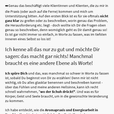
➡️Genau das beschäftigt viele Klientinnen und Klienten, die zu mir in
die Praxis (oder auch auf die Ferne) kommen und mich um
Unterstützung bitten. Auf den ersten Blick ist es für sie oftmals
nicht
ganz klar
zu greifen oder zu beschreiben, worin genau das Problem,
die Herausforderung etc. liegt - doch wollte ich Dir die Fragen oben
genau so beschreiben, denn womöglich geht es Dir damit genau so!
Es ist gar nicht immer so einfach, in Worte zu fassen, was im tiefsten
Inneren eines Selbst so los ist!
Ich kenne all das nur zu gut und möchte Dir
sagen: das macht gar nichts! Manchmal
braucht es eine andere Ebene als Worte!
Ich spüre Dich
und das, was manchmal so schwer in Worte zu fassen
ist, sobald Du beginnst von Dir zu erzählen! Denn mir ist nicht
wichtig, ob Du alles glasklar benennen und beschreiben kannst -
über das Fühlen und meine anderen Hellsinne, kann ich recht
schnell wahrnehmen, "
wo der Schuh drückt"
. Und was es für
Körper, Geist und Seele braucht, um in die gewünschte Veränderung
zu kommen.
Ich habe entdeckt, wie die
Aromapraxis und Energiearbeit in