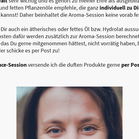
falt
sehr wichtig und es gehört zu meiner Ehre als ausgebil
e und fetten Pflanzenöle empfehle, die ganz
individuell zu Di
nnst! Daher beinhaltet die Aroma-Session keine vorab fes
Dir auch ein ätherisches oder fettes Öl bzw. Hydrolat auss
osten dafür werden zusätzlich zur Aroma-Session berechne
, das Du gerne mitgenommen hättest, nicht vorrätig haben, 
er schicke es per Post zu!
nce-Session
versende ich die duften Produkte gerne
per Po