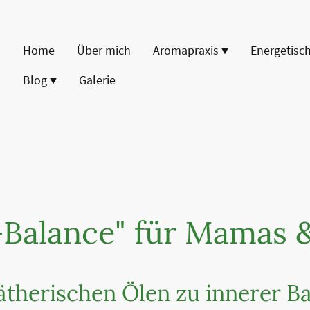
Home
Über mich
Aromapraxis
Blog
Galerie
Balance" für Mamas 
 ätherischen Ölen zu innerer B