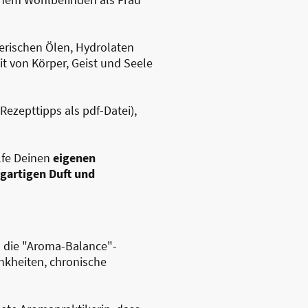
herischen Ölen, Hydrolaten
t von Körper, Geist und Seele
ezepttipps als pdf-Datei),
lfe Deinen
eigenen
igartigen Duft und
n die "Aroma-Balance"-
rankheiten, chronische