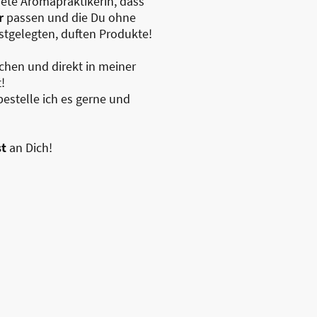
dete Aromapraktikerin, dass
r
passen und die Du ohne
tgelegten, duften Produkte!
uchen und direkt in meiner
t!
bestelle ich es gerne und
st
an Dich!