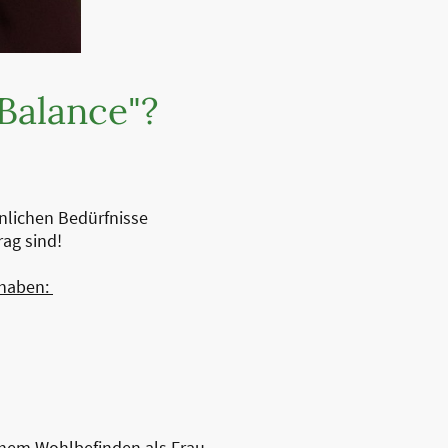
Balance"?
nlichen Bedürfnisse
rag sind!
 haben:
chem Wohlbefinden als Frau