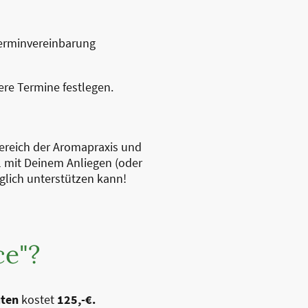
Terminvereinbarung
ere Termine festlegen.
Bereich der Aromapraxis und
il mit Deinem Anliegen (oder
öglich unterstützen kann!
ce"?
uten
kostet
125,-€.