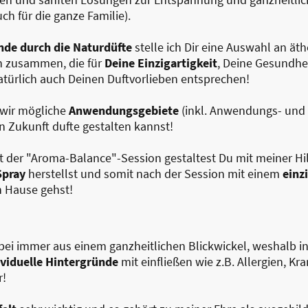
h für die ganze Familie).
de durch die Naturdüfte
stelle ich Dir eine Auswahl an ät
n zusammen, die für
Deine Einzigartigkeit
, Deine Gesundhei
türlich auch Deinen Duftvorlieben entsprechen!
ir mögliche
Anwendungsgebiete
(inkl. Anwendungs- und R
n Zukunft dufte gestalten kannst!
t der "Aroma-Balance"-Session gestaltest Du mit meiner Hi
Spray
herstellst und somit nach der Session mit einem
einz
 Hause gehst!
abei immer aus einem ganzheitlichen Blickwickel, weshalb i
viduelle Hintergründe
mit einfließen wie z.B. Allergien, K
r!