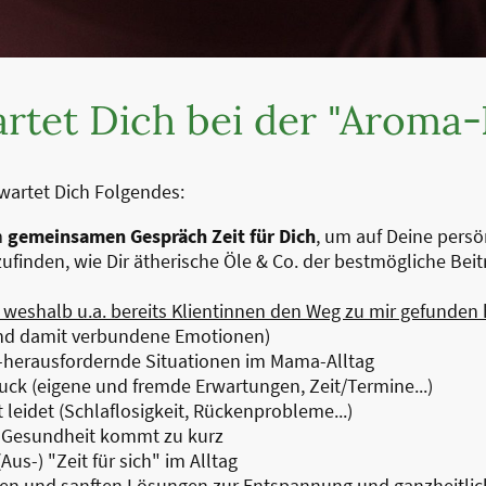
rtet Dich bei der "Aroma-
wartet Dich Folgendes:
m
gemeinsamen Gespräch Zeit für Dich
, um auf Deine persö
finden, wie Dir ätherische Öle & Co. der bestmögliche Beit
, weshalb u.a. bereits Klientinnen den Weg zu mir gefunden
und damit verbundene Emotionen)
l-herausfordernde Situationen im Mama-Alltag
ruck (eigene und fremde Erwartungen, Zeit/Termine...)
 leidet (Schlaflosigkeit, Rückenprobleme...)
e Gesundheit kommt zu kurz
us-) "Zeit für sich" im Alltag
hen und sanften Lösungen zur Entspannung und ganzheitli