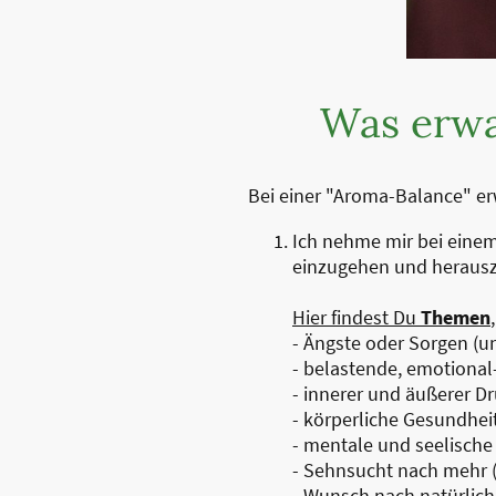
Was erwa
Bei einer "Aroma-Balance" er
Ich nehme mir bei eine
einzugehen und herauszu
Hier findest Du
Themen
- Ängste oder Sorgen (
- belastende, emotiona
- innerer und äußerer D
- körperliche Gesundheit
- mentale und seelisch
- Sehnsucht nach mehr (A
- Wunsch nach natürlic